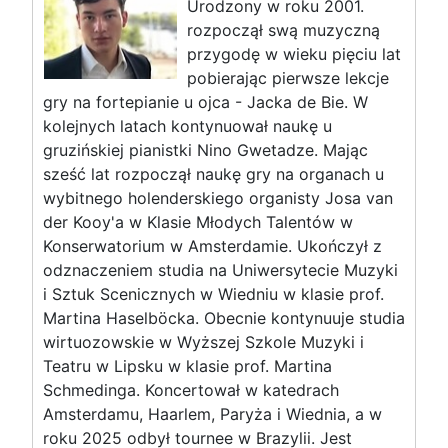
Urodzony w roku 2001.
rozpoczął swą muzyczną
przygodę w wieku pięciu lat
pobierając pierwsze lekcje
gry na fortepianie u ojca - Jacka de Bie. W
kolejnych latach kontynuował naukę u
gruzińskiej pianistki Nino Gwetadze. Mając
sześć lat rozpoczął naukę gry na organach u
wybitnego holenderskiego organisty Josa van
der Kooy'a w Klasie Młodych Talentów w
Konserwatorium w Amsterdamie. Ukończył z
odznaczeniem studia na Uniwersytecie Muzyki
i Sztuk Scenicznych w Wiedniu w klasie prof.
Martina Haselböcka. Obecnie kontynuuje studia
wirtuozowskie w Wyższej Szkole Muzyki i
Teatru w Lipsku w klasie prof. Martina
Schmedinga. Koncertował w katedrach
Amsterdamu, Haarlem, Paryża i Wiednia, a w
roku 2025 odbył tournee w Brazylii. Jest