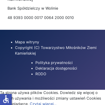
Bank Spółdzielczy w Wolinie
48 9393 0000 0017 0064 2000 0010
Mapa witryny
Copyright (C) Towarzystwo Miłośników Ziemi
Kamieńskiej
Polityka prywatności
Deklaracja dostępności
RODO
Ta strona używa plików Cookies. Dowiedz się więcej o
accessible
celu ich używania i możliwości zmiany ustawień Cookies
w przeglądarce.
Czytaj więcej...