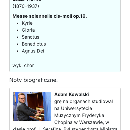
(1870–1937)
Messe solennelle cis-moll op.16.
Kyrie
Gloria
Sanctus
Benedictus
Agnus Dei
wyk. chór
Noty biograficzne:
Adam Kowalski
grę na organach studiował
na Uniwersytecie
Muzycznym Fryderyka
Chopina w Warszawie, w
klasie prof. J. Serafina. Był stypendystą Ministra