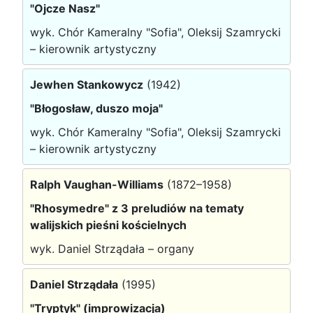
"Ojcze Nasz"
wyk. Chór Kameralny "Sofia", Oleksij Szamrycki
– kierownik artystyczny
Jewhen Stankowycz
(1942)
"Błogosław, duszo moja"
wyk. Chór Kameralny "Sofia", Oleksij Szamrycki
– kierownik artystyczny
Ralph Vaughan-Williams
(1872–1958)
"Rhosymedre" z 3 preludiów na tematy
walijskich pieśni kościelnych
wyk. Daniel Strządała – organy
Daniel Strządała
(1995)
"Tryptyk" (improwizacja)