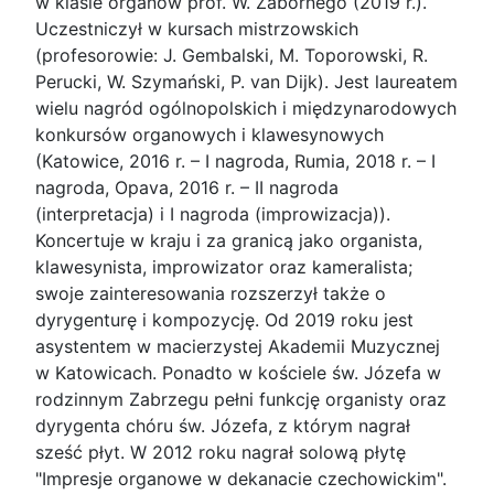
w klasie organów prof. W. Zabornego (2019 r.).
Uczestniczył w kursach mistrzowskich
(profesorowie: J. Gembalski, M. Toporowski, R.
Perucki, W. Szymański, P. van Dijk). Jest laureatem
wielu nagród ogólnopolskich i międzynarodowych
konkursów organowych i klawesynowych
(Katowice, 2016 r. – I nagroda, Rumia, 2018 r. – I
nagroda, Opava, 2016 r. – II nagroda
(interpretacja) i I nagroda (improwizacja)).
Koncertuje w kraju i za granicą jako organista,
klawesynista, improwizator oraz kameralista;
swoje zainteresowania rozszerzył także o
dyrygenturę i kompozycję. Od 2019 roku jest
asystentem w macierzystej Akademii Muzycznej
w Katowicach. Ponadto w kościele św. Józefa w
rodzinnym Zabrzegu pełni funkcję organisty oraz
dyrygenta chóru św. Józefa, z którym nagrał
sześć płyt. W 2012 roku nagrał solową płytę
"Impresje organowe w dekanacie czechowickim".