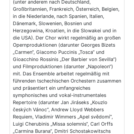
(unter anderem nach Deutschland,
Großbritannien, Frankreich, Österreich, Belgien,
in die Niederlande, nach Spanien, Italien,
Dänemark, Slowenien, Bosnien und
Herzegowina, Kroatien, in die Slowakei und in
die USA). Der Chor wirkt regelmäßig an großen
Opernproduktionen (darunter Georges Bizets
„Carmen“, Giacomo Puccinis „Tosca“ und
Gioacchino Rossinis „Der Barbier von Sevilla“)
und Filmproduktionen (darunter „Napoleon“)
mit. Das Ensemble arbeitet regelmäßig mit
führenden tschechischen Orchestern zusammen
und präsentiert ein umfangreiches
symphonisches und vokal-instrumentales
Repertoire (darunter Jan Jiráseks „Kouzlo
českých Vánoc“, Andrew Lloyd Webbers
Requiem, Vladimir Wimmers „Apel svědomí“,
Luigi Cherubinis „Missa solemnis“, Carl Orffs
„Carmina Burana“, Dmitri Schostakowitschs