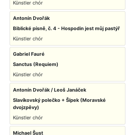
Künstler chór
Antonín Dvořák
Biblické písně, č. 4 - Hospodin jest můj pastýř
Künstler chór
Gabriel Fauré
Sanctus (Requiem)
Künstler chór
Antonín Dvořák / Leoš Janáček
Slavíkovský polečko + Šípek (Moravské
dvojzpěvy)
Künstler chór
Michael Šust