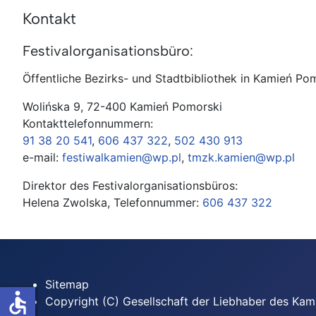
Kontakt
Festivalorganisationsbüro:
Öffentliche Bezirks- und Stadtbibliothek in Kamień Po
Wolińska 9, 72-400 Kamień Pomorski
Kontakttelefonnummern:
91 38 20 541
,
606 437 322
,
502 430 913
e-mail:
festiwalkamien@wp.pl
,
tmzk.kamien@wp.pl
Direktor des Festivalorganisationsbüros:
Helena Zwolska, Telefonnummer:
606 437 322
Sitemap
accessible
Copyright (C) Gesellschaft der Liebhaber des Ka