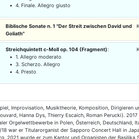
4. Finale. Allegro giusto
Biblische Sonate n. 1 "Der Streit zwischen David und
Goliath"
Streichquintett c-Moll op. 104 (Fragment)
:
K
1. Allegro moderato
3. Scherzo. Allegro
4. Presto
piel, Improvisation, Musiktheorie, Komposition, Dirigieren
 Bouvard, Hanna Dys, Thierry Escaich, Roman Perucki). 201
naler Orgelwettbewerbe in Polen, Österreich, Deutschland, I
18 war er Titularorganist der Sapporo Concert Hall in Japa
g. 2021 wurde er zum Kantor und Organisten der Basilika St