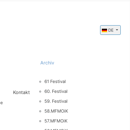
Sprache ausw
DE
Archiv
61 Festival
60. Festival
Kontakt
59. Festival
ie
58.MFMOiK
57.MFMOiK