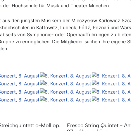
an der Hochschule für Musik und Theater München.
 aus den jüngsten Musikern der Mieczysław Karłowicz Szcz
ikhochschulen in Kattowitz, Lübeck, Łódź, Poznań und Wa
n abseits von Symphonie- oder Opernaufführungen zu biete
n Gruppe zu ermöglichen. Die Mitglieder suchen ihre eigene
den.
treichquintett c-Moll op.
Fresco String Quintet - An